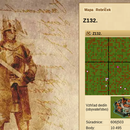
Mapa
Rebríček
Z132.
Z132.
Vzhľad dedín
(obyvateľstvo)
Súradnice:
606|503
Body:
10
.
495