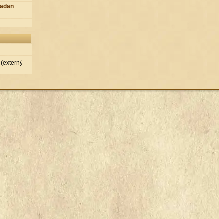
iadan
(externý