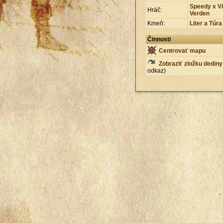
Speedy x V
Hráč:
Verden
Kmeň:
Liter a Túra
Činnosti
Centrovať mapu
Zobraziť zložku dediny
odkaz)