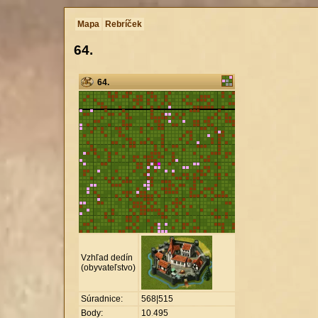
Mapa
Rebríček
64.
64.
Vzhľad dedín
(obyvateľstvo)
Súradnice:
568|515
Body:
10
.
495