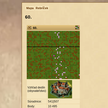
Mapa
Rebríček
60.
60.
Vzhľad dedín
(obyvateľstvo)
Súradnice:
541|507
Body:
10
.
495