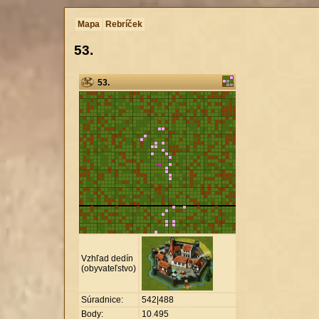
Mapa
Rebríček
53.
53.
Vzhľad dedín
(obyvateľstvo)
Súradnice:
542|488
Body:
10
.
495