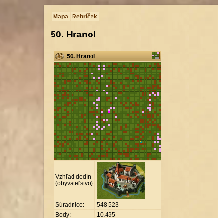
Mapa
Rebríček
50. Hranol
50. Hranol
Vzhľad dedín
(obyvateľstvo)
Súradnice:
548|523
Body:
10
.
495