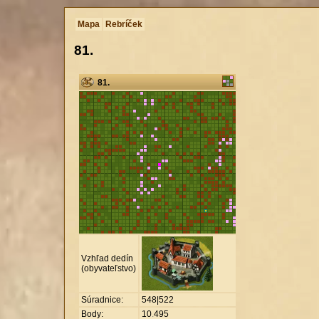
Mapa
Rebríček
81.
81.
Vzhľad dedín
(obyvateľstvo)
Súradnice:
548|522
Body:
10
.
495