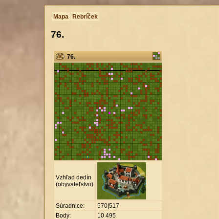
Mapa
Rebríček
76.
76.
Vzhľad dedín
(obyvateľstvo)
Súradnice:
570|517
Body:
10
.
495