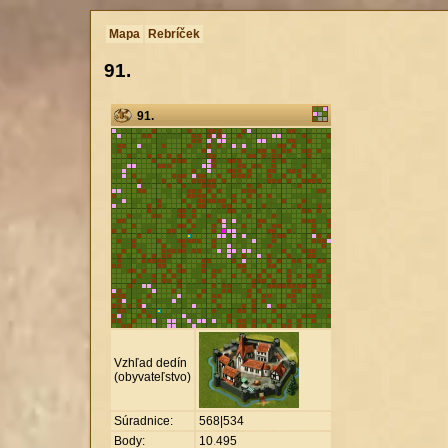
Mapa
Rebríček
91.
91.
Vzhľad dedín
(obyvateľstvo)
Súradnice:
568|534
Body:
10
.
495