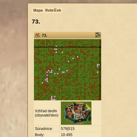
Mapa
Rebríček
73.
73.
Vzhľad dedín
(obyvateľstvo)
Súradnice:
579|515
Body:
10
.
495