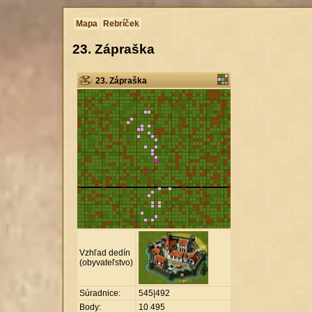
Mapa
Rebríček
23. Zápraška
23. Zápraška
Vzhľad dedín
(obyvateľstvo)
Súradnice:
545|492
Body:
10
.
495