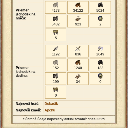
Priemer
4173
34122
5024
jednotiek na
hráča:
5482
923
2
5
1192
836
2649
Priemer
152
1240
183
jednotiek na
dedinu:
199
34
0
0
Najnovší hráč:
Dubáčik
Najnovší kmeň:
Apchu
Súhrnné údaje naposledy aktualizované: dnes 23:25