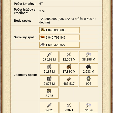
Počet kmeňov:
67
Počet hráčov v
279
kmeňoch:
123
.
885
.
305 (236
.
422 na hráča, 8
.
590 na
Body spolu:
dedinu)
1
.
848
.
836
.
685
Suroviny spolu:
2
.
045
.
791
.
847
1
.
590
.
329
.
627
17,198 M
12,063 M
38,198 M
2,187 M
17,880 M
2,633 M
Jednotky spolu:
2,873 M
483
.
517
906
2
.
785
32821
23021
72896