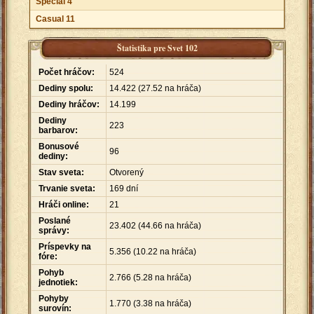
Špeciál 4
Casual 11
Štatistika pre Svet 102
Počet hráčov:
524
Dediny spolu:
14
.
422 (27.52 na hráča)
Dediny hráčov:
14
.
199
Dediny
223
barbarov:
Bonusové
96
dediny:
Stav sveta:
Otvorený
Trvanie sveta:
169 dní
Hráči online:
21
Poslané
23
.
402 (44.66 na hráča)
správy:
Príspevky na
5
.
356 (10.22 na hráča)
fóre:
Pohyb
2
.
766 (5.28 na hráča)
jednotiek:
Pohyby
1
.
770 (3.38 na hráča)
surovín: