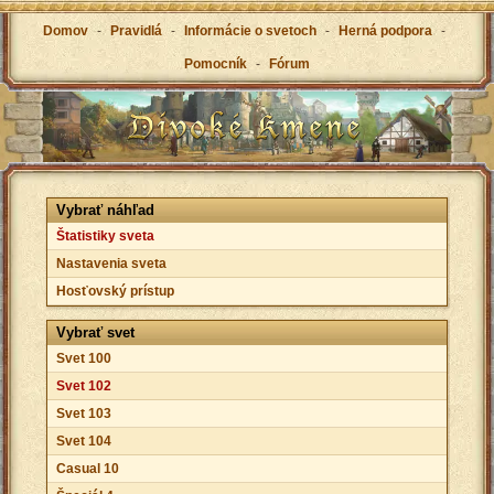
Domov
-
Pravidlá
-
Informácie o svetoch
-
Herná podpora
-
Pomocník
-
Fórum
Vybrať náhľad
Štatistiky sveta
Nastavenia sveta
Hosťovský prístup
Vybrať svet
Svet 100
Svet 102
Svet 103
Svet 104
Casual 10